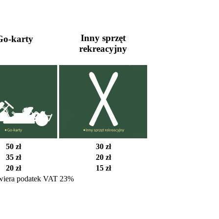
Inny sprzęt
o-karty
rekreacyjny
50 zł
30 zł
35 zł
20 zł
20 zł
15 zł
iera podatek VAT 23%