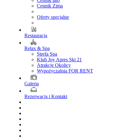
Cennik lato
Cennik Zima
Oferty specjalne
Restauracja
Relax & Spa
Strefa Spa
Klub Joy Apres Ski 21
Atrakcje Okolicy
Wypożyczalnia FOR RENT
Galeria
Rezerwacja i Kontakt