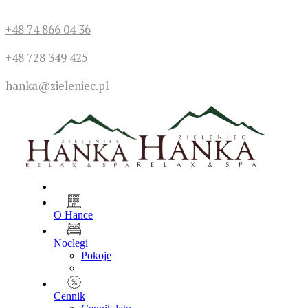
+48 74 866 04 36
+48 728 349 425
hanka@zieleniec.pl
O Hance
Noclegi
Pokoje
Cennik