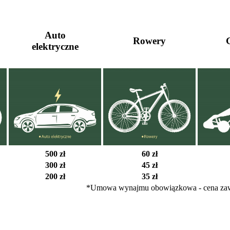
Auto
Rowery
G
elektryczne
500 zł
60 zł
300 zł
45 zł
200 zł
35 zł
*Umowa wynajmu obowiązkowa - cena zaw