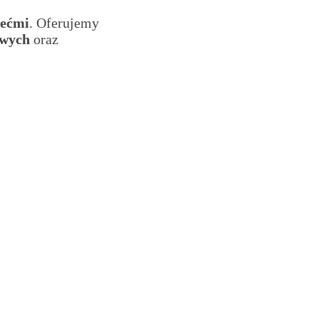
iećmi
. Oferujemy
owych
oraz