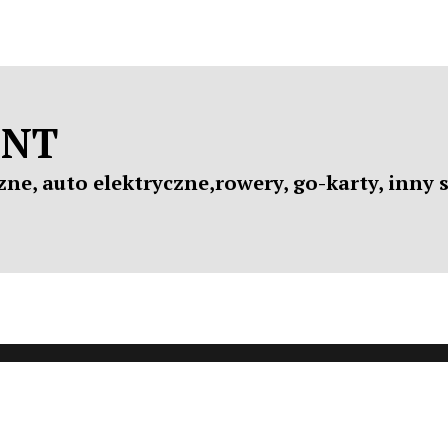
ENT
czne
, auto
elektryczne
,rowery, go-karty, inny 