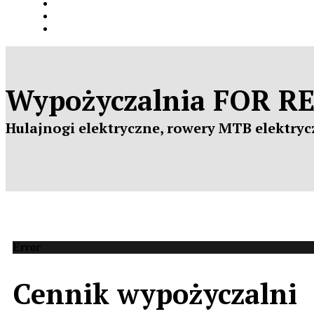
Wypożyczalnia
FOR R
Hulajnogi
elektryczne
, rowery MTB
elektry
Error
Cennik
wypożyczalni