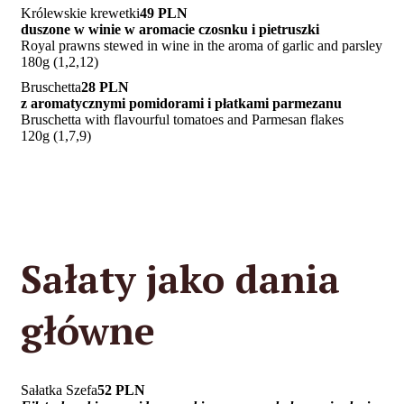
Królewskie krewetki
49 PLN
duszone w winie w aromacie czosnku i pietruszki
Royal prawns stewed in wine in the aroma of garlic and parsley
180g (1,2,12)
Bruschetta
28 PLN
z aromatycznymi pomidorami i płatkami parmezanu
Bruschetta with flavourful tomatoes and Parmesan flakes
120g (1,7,9)
Sałaty jako dania
główne
Sałatka Szefa
52 PLN