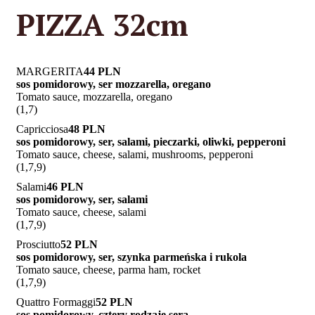
PIZZA 32cm
MARGERITA
44 PLN
sos pomidorowy, ser mozzarella, oregano
Tomato sauce, mozzarella, oregano
(1,7)
Capricciosa
48 PLN
sos pomidorowy, ser, salami, pieczarki, oliwki, pepperoni
Tomato sauce, cheese, salami, mushrooms, pepperoni
(1,7,9)
Salami
46 PLN
sos pomidorowy, ser, salami
Tomato sauce, cheese, salami
(1,7,9)
Prosciutto
52 PLN
sos pomidorowy, ser, szynka parmeńska i rukola
Tomato sauce, cheese, parma ham, rocket
(1,7,9)
Quattro Formaggi
52 PLN
sos pomidorowy, cztery rodzaje sera