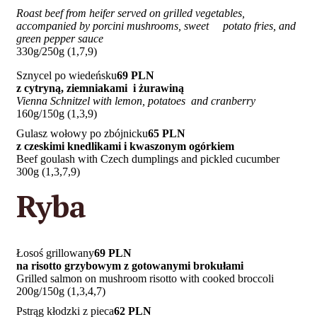
Roast beef from heifer served on grilled vegetables,
accompanied by porcini mushrooms, sweet potato fries, and
green pepper sauce
330g/250g (1,7,9)
Sznycel po wiedeńsku
69 PLN
z cytryną, ziemniakami i żurawiną
Vienna Schnitzel with lemon, potatoes and cranberry
160g/150g (1,3,9)
Gulasz wołowy po zbójnicku
65 PLN
z czeskimi knedlikami i kwaszonym ogórkiem
Beef goulash with Czech dumplings and pickled cucumber
300g (1,3,7,9)
Ryba
Łosoś grillowany
69 PLN
na risotto grzybowym z gotowanymi brokułami
Grilled salmon on mushroom risotto with cooked broccoli
200g/150g (1,3,4,7)
Pstrąg kłodzki z pieca
62 PLN