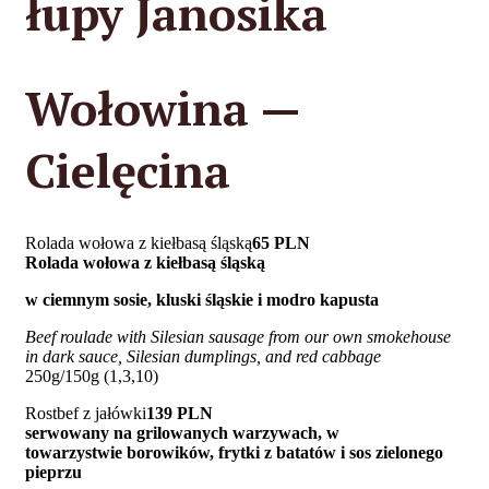
łupy Janosika
Wołowina —
Cielęcina
Rolada wołowa z kiełbasą śląską
65 PLN
Rolada wołowa z kiełbasą śląską
w ciemnym sosie, kluski śląskie i modro kapusta
Beef roulade with Silesian sausage from our own smokehouse
in dark sauce, Silesian dumplings, and red cabbage
250g/150g (1,3,10)
Rostbef z jałówki
139 PLN
serwowany na grilowanych warzywach, w
towarzystwie
borowików, frytki z batatów i sos zielonego
pieprzu