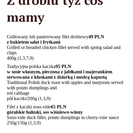
mamy
Grillowany lub panierowany filet drobiowy
49 PLN
z bukietem sałat i frytkami
Grilled or breaded chicken fillet served with spring salad and
chips
400g (1,3,7,9)
Tradycyjna polska kaczka
95 PLN
w sosie własnym, pieczona z jabłkami i majerankiem
serwowana z kluskami z dziurką i modrą kapustą
Traditional Polish duck roast with apples and marjoram served
with potato dumplings and
red cabbage
pół kaczki/200g (1,3,9)
Filet z kaczki sous-vide
65 PLN
góralskie haluski, sos wiśniowo-winny
Sous-vide duck fillet, potato dumplings in cherry-vine sauce
250g/150g (1,3,9)