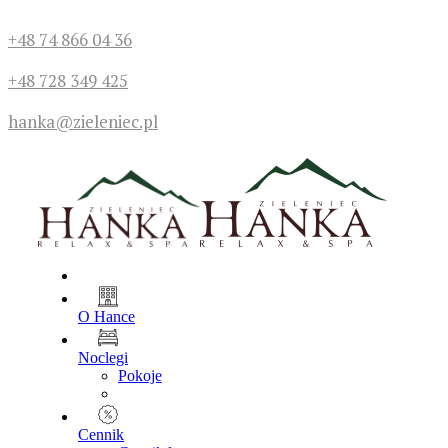
+48 74 866 04 36
+48 728 349 425
hanka@zieleniec.pl
O Hance
Noclegi
Pokoje
Cennik