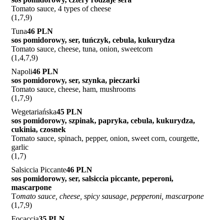
Tomato sauce, 4 types of cheese
(1,7,9)
Tuna
46 PLN
sos pomidorowy, ser, tuńczyk, cebula, kukurydza
Tomato sauce, cheese, tuna, onion, sweetcorn
(1,4,7,9)
Napoli
46 PLN
sos pomidorowy, ser, szynka, pieczarki
Tomato sauce, cheese, ham, mushrooms
(1,7,9)
Wegetariańska
45 PLN
sos pomidorowy, szpinak, papryka, cebula, kukurydza,
cukinia, czosnek
Tomato sauce, spinach, pepper, onion, sweet corn, courgette,
garlic
(1,7)
Salsiccia Piccante
46 PLN
sos pomidorowy, ser, salsiccia piccante, peperoni,
mascarpone
T
omato sauce, cheese, spicy sausage, pepperoni, mascarpone
(1,7,9)
Focaccia
35 PLN