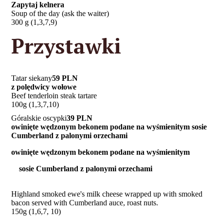
Zapytaj kelnera
Soup of the day (ask the waiter)
300 g (1,3,7,9)
Przystawki
Tatar siekany
59 PLN
z polędwicy wołowe
Beef tenderloin steak tartare
100g (1,3,7,10)
Góralskie oscypki
39 PLN
owinięte wędzonym bekonem podane na wyśmienitym sosie
Cumberland z palonymi orzechami
owinięte wędzonym bekonem podane na wyśmienitym
sosie Cumberland z palonymi orzechami
Highland smoked ewe's milk cheese wrapped up with smoked
bacon served with Cumberland auce, roast nuts.
150g (1,6,7, 10)