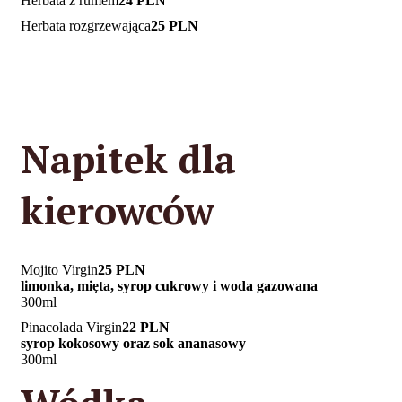
Herbata z rumem
24 PLN
Herbata rozgrzewająca
25 PLN
Napitek dla
kierowców
Mojito Virgin
25 PLN
limonka, mięta, syrop cukrowy i woda gazowana
300ml
Pinacolada Virgin
22 PLN
syrop kokosowy oraz sok ananasowy
300ml