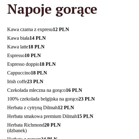
Napoje gorące
Kawa czarna z expresu
12 PLN
Kawa biała
14 PLN
Kawa latte
18 PLN
Espresso
10 PLN
Espresso doppio
18 PLN
Cappuccino
18 PLN
Irish coffe
23 PLN
Czekolada mleczna na gorąco
16 PLN
100% czekolada belgijska na gorąco
23 PLN
Herbata z cytryną Dilmah
12 PLN
Herbata smakowa premium Dilmah
15 PLN
Herbata Richmond
20 PLN
(dzbanek)