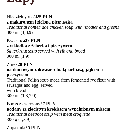
Niedzielny rosół
25 PLN
z makaronem i zieloną pietruszką
Traditional homemade chicken soup with noodles and greens
300 ml (1,3,9)
Kwaśnica
27 PLN
z wkładką z żeberka i pieczywem
Sauerkraut soup served with rib and bread
300 ml (1,9)
Żurek
28 PLN
na domowym zakwasie z białą kiełbasą, jajkiem i
pieczywem
Traditional Polish soup made from fermented rye flour with
sausages and egg, served
with bread
300 ml (1,3,7,9)
Barszcz czerwony
27 PLN
podany ze złocistym krokietem wypełnionym mięsem
Traditional beetroot soup with meat croquette
300 g (1,3,9)
Zupa dnia
25 PLN