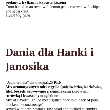
podany z frytkami i kapustą kiszoną
Trout baked in an oven with lemon pepper served with chips
and sauerkraut
1szt./150g (4,9)
Dania dla Hanki i
Janosika
„Jadło Górala” dla dwojga
125 PLN
Mix aromatycznych mięs z grilla (polędwiczka, karkówka,
filet, boczek,
serwowane z ziemniakami ziołowymi,
surówką i kwaszonym ogórkiem
Mix of flavorful grilled meat (grilled pork loin, neck of pork,
chicken, bacon,sausage)
served with herb potatoes, raw salad and pickled cucumber