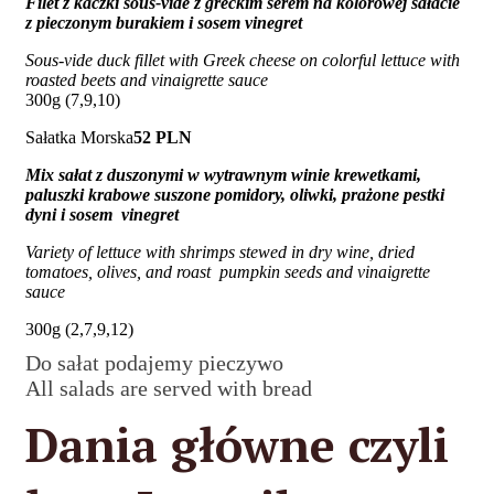
Filet z kaczki sous-vide z greckim serem na kolorowej sałacie
z pieczonym
burakiem i sosem vinegret
Sous-vide duck fillet with Greek cheese on colorful lettuce with
roasted beets and vinaigrette sauce
300g (7,9,10)
Sałatka Morska
52 PLN
Mix sałat z duszonymi w wytrawnym winie krewetkami,
paluszki krabowe suszone pomidory, oliwki, prażone pestki
dyni i sosem vinegret
Variety of lettuce with shrimps stewed in dry wine, dried
tomatoes, olives, and roast pumpkin seeds and vinaigrette
sauce
300g (2,7,9,12)
Do sałat podajemy pieczywo
All salads are served with bread
Dania główne czyli