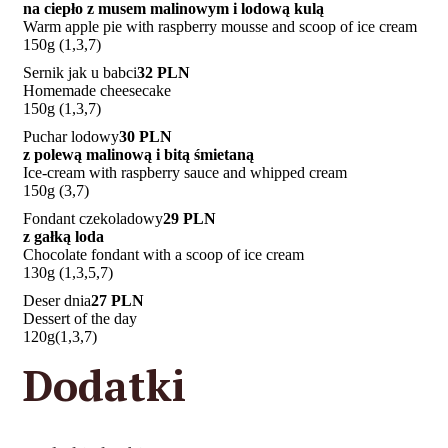
na ciepło z musem malinowym i lodową kulą
Warm apple pie with raspberry mousse and scoop of ice cream
150g (1,3,7)
Sernik jak u babci
32 PLN
Homemade cheesecake
150g (1,3,7)
Puchar lodowy
30 PLN
z polewą malinową i bitą śmietaną
Ice-cream with raspberry sauce and whipped cream
150g (3,7)
Fondant czekoladowy
29 PLN
z gałką loda
Chocolate fondant with a scoop of ice cream
130g (1,3,5,7)
Deser dnia
27 PLN
Dessert of the day
120g(1,3,7)
Dodatki