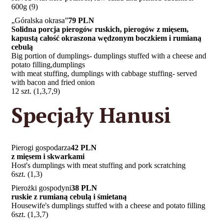
600g (9)
„Góralska okrasa”
79 PLN
Solidna porcja pierogów ruskich, pierogów z mięsem,
kapustą całość okraszona wędzonym boczkiem i rumianą
cebulą
Big portion of dumplings- dumplings stuffed with a cheese and
potato filling,dumplings
with meat stuffing, dumplings with cabbage stuffing- served
with bacon and fried onion
12 szt. (1,3,7,9)
Specjały Hanusi
Pierogi gospodarza
42 PLN
z mięsem i skwarkami
Host's dumplings with meat stuffing and pork scratching
6szt. (1,3)
Pierożki gospodyni
38 PLN
ruskie z rumianą cebulą i śmietaną
Housewife's dumplings stuffed with a cheese and potato filling
6szt. (1,3,7)