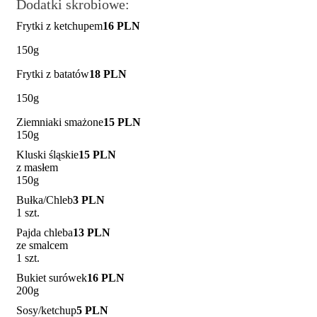
Dodatki skrobiowe:
Frytki z ketchupem
16 PLN
150g
Frytki z batatów
18 PLN
150g
Ziemniaki smażone
15 PLN
150g
Kluski śląskie
15 PLN
z masłem
150g
Bułka/Chleb
3 PLN
1 szt.
Pajda chleba
13 PLN
ze smalcem
1 szt.
Bukiet surówek
16 PLN
200g
Sosy/ketchup
5 PLN