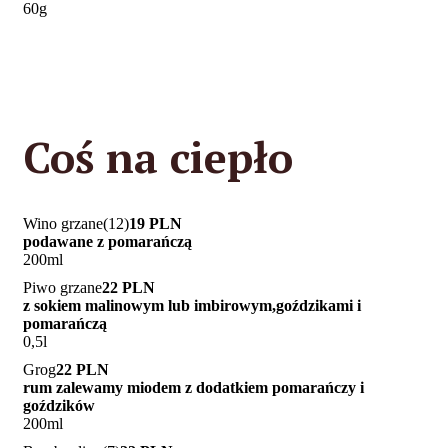
60g
Coś na ciepło
Wino grzane(12)
19 PLN
podawane z pomarańczą
200ml
Piwo grzane
22 PLN
z sokiem malinowym lub imbirowym,goździkami i
pomarańczą
0,5l
Grog
22 PLN
rum zalewamy miodem z dodatkiem pomarańczy i
goździków
200ml