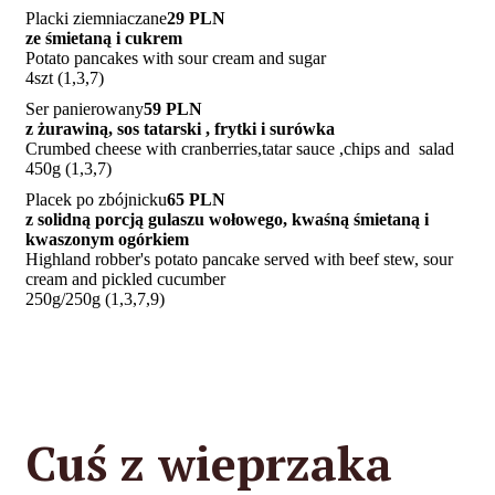
Placki ziemniaczane
29 PLN
ze śmietaną i cukrem
Potato pancakes with sour cream and sugar
4szt (1,3,7)
Ser panierowany
59 PLN
z żurawiną, sos tatarski , frytki i surówka
Crumbed cheese with cranberries,tatar sauce ,chips and salad
450g (1,3,7)
Placek po zbójnicku
65 PLN
z solidną porcją gulaszu wołowego, kwaśną śmietaną i
kwaszonym ogórkiem
Highland robber's potato pancake served with beef stew, sour
cream and pickled cucumber
250g/250g (1,3,7,9)
Cuś z wieprzaka