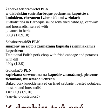
Żeberka wieprzowe
69 PLN
w diabelskim sosie Barbeque podane na kapuście z
kminkiem, chrzanem i ziemniakami w ziołach
Diabolic ribs in Barbeque sauce with fried cabbage, caraway
and horseradish served with
potatoes in herbs
500g (1,8,9,10)
Schaboszczak
59 PLN
smażony na złoto z zasmażaną kapustą i ziemniakami z
koperkiem
Traditional Polish pork chop with fried cabbage and potatoes
with dill
450g (1,3,9)
Golonka
75 PLN
zapiekana serwowana na kapuście zasmażanej, pieczone
ziemniaki, musztarda i chrzan
Baked pork knuckle served on fried cabbage, roasted potatoes,
mustard and horseradish
1sz/300g (1,9,10)
(zapytaj o dostępność)
Z drobiu tyż coś