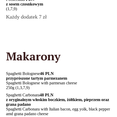
z sosem czosnkowym
(1,7,9)
Każdy dodatek 7 zł
Makarony
Spaghetti Bolognese
46 PLN
przyprószone tartym parmezanem
Spaghetti Bolognese with parmesan cheese
250g (1,3,7,9)
Spaghetti Carbonara
48 PLN
z oryginalnym włoskim boczkiem, żółtkiem, pieprzem oraz
grana padano
Spaghetti Carbonara with Italian bacon, egg yolk, black pepper
amd grana padano cheese