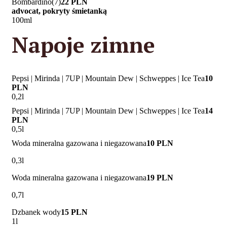
Bombardino(7)
22 PLN
advocat, pokryty śmietanką
100ml
Napoje zimne
Pepsi | Mirinda | 7UP | Mountain Dew | Schweppes | Ice Tea
10
PLN
0,2l
Pepsi | Mirinda | 7UP | Mountain Dew | Schweppes | Ice Tea
14
PLN
0,5l
Woda mineralna gazowana i niegazowana
10 PLN
0,3l
Woda mineralna gazowana i niegazowana
19 PLN
0,7l
Dzbanek wody
15 PLN
1l