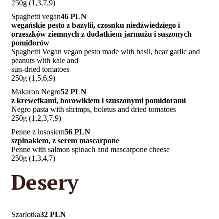
250g (1,3,7,9)
Spaghetti vegan
46 PLN
wegańskie pesto z bazylii, czosnku niedźwiedziego i
orzeszków ziemnych z dodatkiem jarmużu i suszonych
pomidorów
Spaghetti Vegan vegan pesto made with basil, bear garlic and
peanuts with kale and
sun-dried tomatoes
250g (1,5,6,9)
Makaron Negro
52 PLN
z krewetkami, borowikiem i szuszonymi pomidorami
Negro pasta with shrimps, boletus and dried tomatoes
250g (1,2,3,7,9)
Penne z łososiem
56 PLN
szpinakiem, z serem mascarpone
Penne with salmon spinach and mascarpone cheese
250g (1,3,4,7)
Desery
Szarlotka
32 PLN