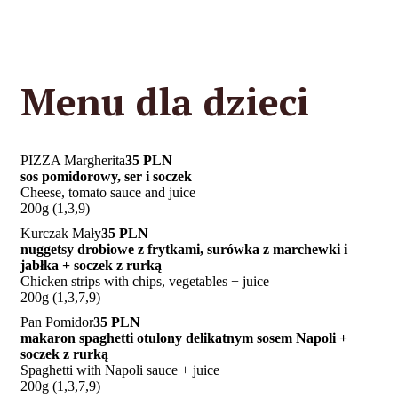
Menu dla dzieci
PIZZA Margherita
35 PLN
sos pomidorowy, ser i soczek
Cheese, tomato sauce and juice
200g (1,3,9)
Kurczak Mały
35 PLN
nuggetsy drobiowe z frytkami, surówka z marchewki i
jabłka + soczek z rurką
Chicken strips with chips, vegetables + juice
200g (1,3,7,9)
Pan Pomidor
35 PLN
makaron spaghetti otulony delikatnym sosem Napoli +
soczek z rurką
Spaghetti with Napoli sauce + juice
200g (1,3,7,9)