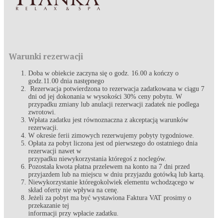
Warunki rezerwacji
Doba w obiekcie zaczyna się o godz. 16.00 a kończy o
godz.11.00 dnia następnego
Rezerwacja potwierdzona to rezerwacja zadatkowana w ciągu 7
dni od jej dokonania w wysokości 30% ceny pobytu. W
przypadku zmiany lub anulacji rezerwacji zadatek nie podlega
zwrotowi.
Wpłata zadatku jest równoznaczna z akceptacją warunków
rezerwacji.
W okresie ferii zimowych rezerwujemy pobyty tygodniowe.
Opłata za pobyt liczona jest od pierwszego do ostatniego dnia
rezerwacji nawet w
przypadku niewykorzystania któregoś z noclegów.
Pozostała kwota płatna przelewem na konto na 7 dni przed
przyjazdem lub na miejscu w dniu przyjazdu gotówką lub kartą.
Niewykorzystanie któregokolwiek elementu wchodzącego w
skład oferty nie wpływa na cenę.
Jeżeli za pobyt ma być wystawiona Faktura VAT prosimy o
przekazanie tej
informacji przy wpłacie zadatku.