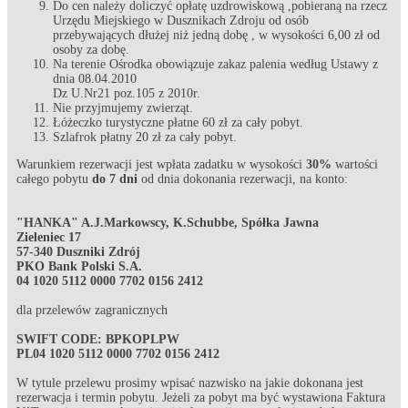
Do cen należy doliczyć opłatę uzdrowiskową ,pobieraną na rzecz
Urzędu Miejskiego w Dusznikach Zdroju od osób
przebywających dłużej niż jedną dobę , w wysokości 6,00 zł od
osoby za dobę.
Na terenie Ośrodka obowiązuje zakaz palenia według Ustawy z
dnia 08.04.2010
Dz U.Nr21 poz.105 z 2010r.
Nie przyjmujemy zwierząt.
Łóżeczko turystyczne płatne 60 zł za cały pobyt.
Szlafrok płatny 20 zł za cały pobyt.
Warunkiem rezerwacji jest wpłata zadatku w wysokości
30%
wartości
całego pobytu
do 7 dni
od dnia dokonania rezerwacji, na konto:
"HANKA" A.J.Markowscy, K.Schubbe, Spółka Jawna
Zieleniec 17
57-340 Duszniki Zdrój
PKO Bank Polski S.A.
04 1020 5112 0000 7702 0156 2412
dla przelewów zagranicznych
SWIFT CODE: BPKOPLPW
PL04 1020 5112 0000 7702 0156 2412
W tytule przelewu prosimy wpisać nazwisko na jakie dokonana jest
rezerwacja i termin pobytu. Jeżeli za pobyt ma być wystawiona Faktura