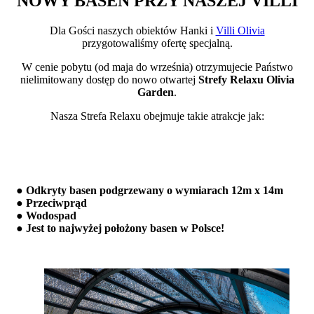
NOWY BASEN PRZY NASZEJ VILLI
Dla Gości naszych obiektów Hanki i
Villi Olivia
przygotowaliśmy ofertę specjalną.
W cenie pobytu (od maja do września) otrzymujecie Państwo
nielimitowany dostęp do nowo otwartej
Strefy Relaxu Olivia
Garden
.
Nasza Strefa Relaxu obejmuje takie atrakcje jak:
● Odkryty basen podgrzewany o wymiarach 12m x 14m
● Przeciwprąd
● Wodospad
● Jest to najwyżej położony basen w Polsce!
Basen Zieleniec