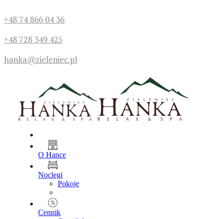
+48 74 866 04 36
+48 728 349 425
hanka@zieleniec.pl
O Hance
Noclegi
Pokoje
Cennik