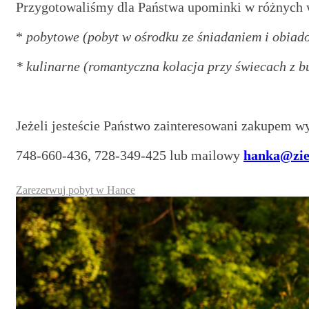
Przygotowaliśmy dla Państwa upominki w różnych 
*
pobytowe (pobyt w ośrodku ze śniadaniem i obiadok
* kulinarne (romantyczna kolacja przy świecach z b
Jeżeli jesteście Państwo zainteresowani zakupem w
748-660-436, 728-349-425 lub mailowy
hanka@ziel
Zarezerwuj pobyt w Hance