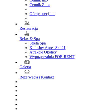
Cennik lato
Cennik Zima
Oferty specjalne
Restauracja
Relax & Spa
Strefa Spa
Klub Joy Apres Ski 21
Atrakcje Okolicy
Wypożyczalnia FOR RENT
Galeria
Rezerwacja i Kontakt